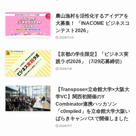
農山漁村を活性化するアイデアを
大募集！ 「INACOME ビジネスコ
ンテスト2026」
2026/7/15
【京都の学生限定】「ビジネス実
践ラボ2026」（7/29応募締切）
2026/7/8
【Transpose×立命館大学×大阪大
学VC】関西初開催のY
Combinator連携ハッカソン
「c0mpiled」を立命館大学大阪い
ばらきキャンパスで開催しました
2026/7/7