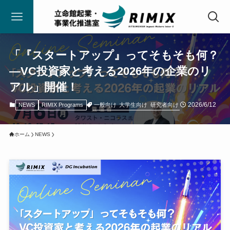
「『スタートアップ』ってそもそも何？
―VC投資家と考える2026年の企業のリ
アル」開催！
2026/6/12
一般向け
大学生向け
研究者向け
NEWS
RIMIX Programs
ホーム
NEWS