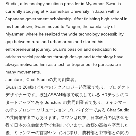
Studio, a technology solutions provider in Myanmar. Swan is
currently studying at Ritsumeikan University in Japan with a
Japanese government scholarship. After finishing high school in
his hometown, Swan moved to Yangon, the capital city of
Myanmar, where he realized the wide technology accessibility
gap between rural and urban areas and started his
entrepreneurial journey. Swan’s passion and dedication to
address social problems through design and technology have
always motivated him as a tech entrepreneur to participate in
many movements.
Juncture、Chat Studioの共同創業者。
Swan は 20歳のビルマのテクノロジー起業家であり、プロダクト
デザイナーです。彼はASEAN地域で成長している HRテックのス
タートアップである Juncture の共同創業者であり、ミャンマー
のテクノロジー ソリューション プロバイダーである Chat Studio
の共同創業者でもあります。スワンは現在、日本政府の奨学金を
得て日本の立命館大学で勉強しています。故郷の高校を卒業した
後、ミャンマーの首都ヤンゴンに移り、農村部と都市部との間の