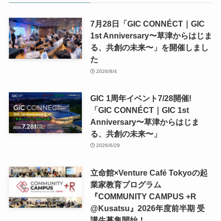
7月28日「GIC CONNÉCT｜GIC
1st Anniversary〜草津からはじま
る、共創の未来〜」を開催しまし
た
2026/8/4
GIC 1周年イベント7/28開催!
「GIC CONNÉCT｜GIC 1st
Anniversary〜草津からはじま
る、共創の未来〜」
2026/6/29
立命館×Venture Café Tokyoの起
業家教育プログラム
『COMMUNITY CAMPUS +R
@Kusatsu』2026年度前半期 受
講生募集開始！