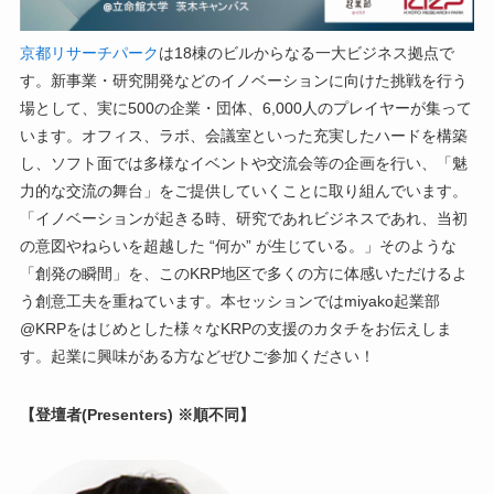
京都リサーチパーク
は18棟のビルからなる一大ビジネス拠点で
す。新事業・研究開発などのイノベーションに向けた挑戦を行う
場として、実に500の企業・団体、6,000人のプレイヤーが集って
います。オフィス、ラボ、会議室といった充実したハードを構築
し、ソフト面では多様なイベントや交流会等の企画を行い、「魅
力的な交流の舞台」をご提供していくことに取り組んでいます。
「イノベーションが起きる時、研究であれビジネスであれ、当初
の意図やねらいを超越した “何か” が生じている。」そのような
「創発の瞬間」を、このKRP地区で多くの方に体感いただけるよ
う創意工夫を重ねています。本セッションではmiyako起業部
@KRPをはじめとした様々なKRPの支援のカタチをお伝えしま
す。起業に興味がある方などぜひご参加ください！
【登壇者(Presenters) ※順不同】