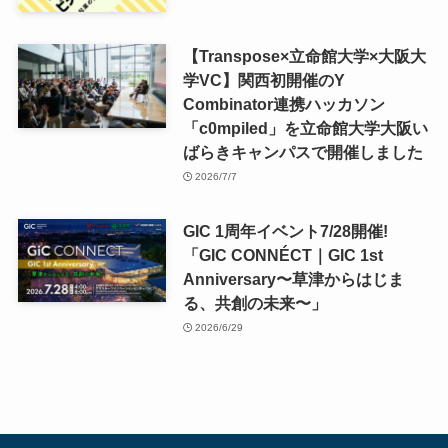
【Transpose×立命館大学×大阪大
学VC】関西初開催のY
Combinator連携ハッカソン
「c0mpiled」を立命館大学大阪い
ばらきキャンパスで開催しました
2026/7/7
GIC 1周年イベント7/28開催!
「GIC CONNÉCT｜GIC 1st
Anniversary〜草津からはじま
る、共創の未来〜」
2026/6/29