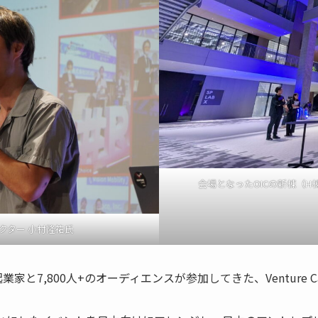
会場となったOICの新棟（
ィレクター 小村隆祐氏
組の起業家と7,800人+のオーディエンスが参加してきた、Venture