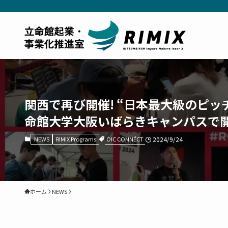
関西で再び開催! “日本最大級のピッチイベント
命館大学大阪いばらきキャンパスで
OIC CONNÉCT
NEWS
RIMIX Programs
2024/9/24
ホーム
NEWS