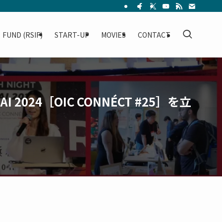
FUND (RSIF)
START-UP
MOVIES
CONTACT
 2024［OIC CONNÉCT #25］を立