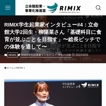
RIMIX学生起業家インタビュー#4：立命
館大学2回生・柳陽菜さん「基礎科目に食
育が並ぶことを目指す」〜総長ピッチで
の体験を通して〜
2022/3/31
RIMIX学生起業家インタビュー
学生の活躍
NEWS
ホーム
NEWS