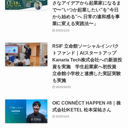
さなアイデアから起業家になるま
で〜”いつか起業したい”を”今日
から始める”へ 日常の違和感を事
業に変える実践法〜」
2025/12/3
RSIF 立命館ソーシャルインパク
トファンド｜AIスタートアップ
Kanaria Tech株式会社への新規投
資を実施 学生起業家へ初投資
立命館小学校と連携した実証実験
も実施
2025/10/21
OIC CONNÉCT HAPPEN #8｜株
式会社IKETEL 松本栄祐さん
2025/10/2