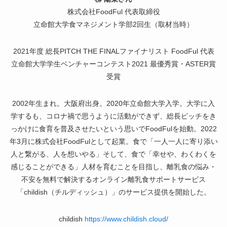
株式会社FoodFul 代表取締役
立命館大学食マネジメント学部2回生（取材当時）
2021年度 総長PITCH THE FINALファイナリスト FoodFul 代表
立命館大学学生ベンチャーコンテスト2021 最優秀賞・ASTER賞
受賞
2002年生まれ。大阪府出身。2020年立命館大学入学。大学に入
学するも、コロナ禍で思うように活動ができず、総長ピッチをき
っかけに食育を普及させたいという思いでFoodFulを始動。2022
年3月に株式会社FoodFulとして起業。
食で「一人一人に寄り添い
人と繋がる、人を想いやる」そして、食で「幸せや、わくわくを
感じることができる」人材を育むことを目指し、離乳食の悩み・
不安を無料で解決するオンライン離乳食サポートサービス
「childish（チルディッシュ）」のサービス提供を開始した。
childish
https://www.childish.cloud/