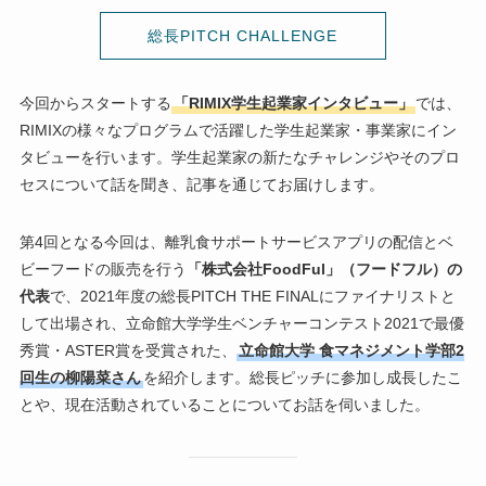
総長PITCH CHALLENGE
今回からスタートする
「RIMIX学生起業家インタビュー」
では、
RIMIXの様々なプログラムで活躍した学生起業家・事業家にイン
タビューを行います。学生起業家の新たなチャレンジやそのプロ
セスについて話を聞き、記事を通じてお届けします。
第4回となる今回は、離乳食サポートサービスアプリの配信とベ
ビーフードの販売を行う
「株式会社FoodFul」（フードフル）の
代表
で、2021年度の総長PITCH THE FINALにファイナリストと
して出場され、立命館大学学生ベンチャーコンテスト2021で最優
秀賞・ASTER賞を受賞された、
立命館大学 食マネジメント学部2
回生の柳陽菜さん
を紹介します。総長ピッチに参加し成長したこ
とや、現在活動されていることについてお話を伺いました。