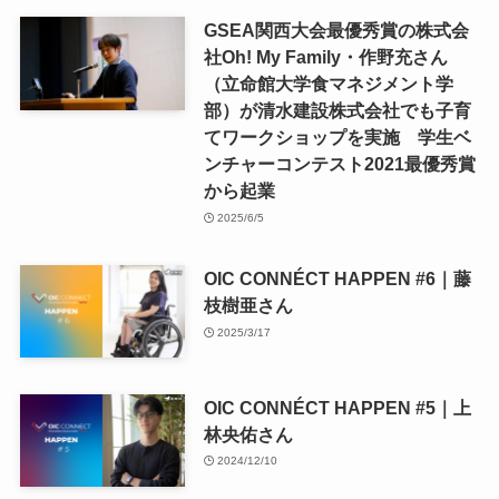
GSEA関西大会最優秀賞の株式会
社Oh! My Family・作野充さん
（立命館大学食マネジメント学
部）が清水建設株式会社でも子育
てワークショップを実施 学生ベ
ンチャーコンテスト2021最優秀賞
から起業
2025/6/5
OIC CONNÉCT HAPPEN #6｜藤
枝樹亜さん
2025/3/17
OIC CONNÉCT HAPPEN #5｜上
林央佑さん
2024/12/10