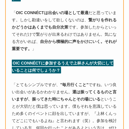
「
OIC CONNÉCTは出会いの場として最適
だと思っていま
す。しかし勘違いをして欲しくないのは、
繋がりを作れる
かどうかはあくまでも自分次第
です。参加したからといっ
てそれだけで繋がりが出来るわけではありません。気にな
る方がいれば、
自分から積極的に声をかけにいく。それが
重要です。
」
OIC CONNÉCTに参加するうえで上林さんが大切にして
いることは何でしょうか？
「とてもシンプルですが、
”毎月行くこと”
ですね。いつ良
い出会いがあるかわかりません。
運は振ってくるものと言
いますが、振ってきた時にちゃんとその場にいる
というこ
とが大切だと僕は思っています。僕もそれを意識している
ため多くのイベントに顔を出していますが、『上林くんっ
てどこにでもいるよね』と言われます（笑）。参加を検討
している方、何回か行ったことがあるよという方は、ぜひ