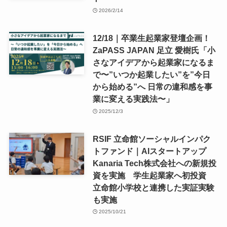
2026/2/14
12/18｜卒業生起業家登壇企画！
ZaPASS JAPAN 足立 愛樹氏「小
さなアイデアから起業家になるま
で〜”いつか起業したい”を”今日
から始める”へ 日常の違和感を事
業に変える実践法〜」
2025/12/3
RSIF 立命館ソーシャルインパク
トファンド｜AIスタートアップ
Kanaria Tech株式会社への新規投
資を実施 学生起業家へ初投資
立命館小学校と連携した実証実験
も実施
2025/10/21