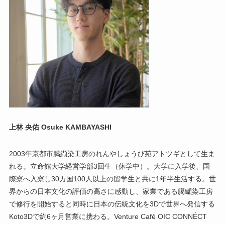
上林 央佑 Osuke KAMBAYASHI
2003年京都市臈纈染工房のれんやしょうび苑アトツギとして生ま
れる。立命館大学経営学部3回生（休学中）。大学に入学後、国
際寮へ入寮し30カ国100人以上の留学生と共に1年半生活する。世
界からの日本文化の評価の高さに感動し、家業である臈纈染工房
で修行を開始すると同時に日本の伝統文化を3Dで世界へ発信する
Koto3Dで約6ヶ月営業に携わる。Venture Café OIC CONNÉCT