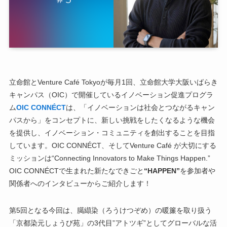
立命館とVenture Café Tokyoが毎月1回、立命館大学大阪いばらき
キャンパス（OIC）で開催しているイノベーション促進プログラ
ム
OIC CONNÉCT
は、「イノベーションは社会とつながるキャン
パスから」をコンセプトに、新しい挑戦をしたくなるような機会
を提供し、イノベーション・コミュニティを創出することを目指
しています。OIC CONNÉCT、そしてVenture Café が大切にする
ミッションは“Connecting Innovators to Make Things Happen.”
OIC CONNÉCTで生まれた新たなできごと
“HAPPEN”
を参加者や
関係者へのインタビューからご紹介します！
第5回となる今回は、臈纈染（ろうけつぞめ）の暖簾を取り扱う
「京都染元しょうび苑」の3代目”アトツギ”としてグローバルな活