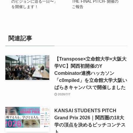
のビジョンに迫る一日〜」
THE FINAL PITCH- 開催の
を開催します！
ご報告
関連記事
【Transpose×立命館大学×大阪大
学VC】関西初開催のY
Combinator連携ハッカソン
「c0mpiled」を立命館大学大阪い
ばらきキャンパスで開催しました
2026/7/7
KANSAI STUDENTS PITCH
Grand Prix 2026｜関西圏の18大
学の頂点を決めるピッチコンテス
ト