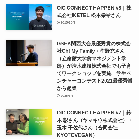
OIC CONNÉCT HAPPEN #8｜株
式会社IKETEL 松本栄祐さん
2025/10/2
GSEA関西大会最優秀賞の株式会
社Oh! My Family・作野充さん
（立命館大学食マネジメント学
部）が清水建設株式会社でも子育
てワークショップを実施 学生ベ
ンチャーコンテスト2021最優秀賞
から起業
2025/6/5
OIC CONNÉCT HAPPEN #7｜鈴
木 彰さん（ヤマキウ株式会社）・
玉木 千佐代さん（合同会社
KYOTOVEGAN）