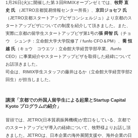
1月26日(火)に開催した第３回RIMIXオープンゼミでは、
牧野 直
史 氏
（JETRO京都貿易情報センター所長）、
京田ジョセフ 氏
（JETRO京都スタートアップビザコンシェルジュ）より京都のス
タートアップビザについての制度を紹介して頂きました。また、
実際に京都の留学生スタートアップビザ第1号の
張 舜智 氏
（チョ
ウ シュンチ：立命館大学大学院修了 / funfo CFO＆PM）、
喬 恒
越 氏
（キョウ コウエツ：立命館大学経営学部卒業、/funfo
CEO）に事業紹介やスタートアップビザを取得した経緯について
お話頂きました。
司会は、RIMIX学生スタッフの藤井はるか（立命館大学経営学部2
回生）が担当しました。
講演「京都での外国人留学生による起業とStartup Capital
Kyoto プログラムの紹介」
冒頭では、JETRO(日本貿易振興機構)が窓口をしている、京都で
のスタートアップビザ導入の経緯について、牧野様よりお話し頂
きました。JETROは、日本企業の海外展開支援や、海外企業の日