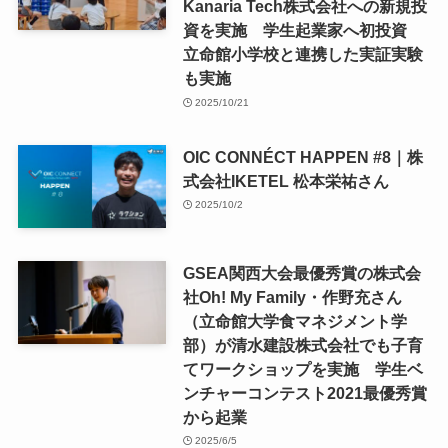
Kanaria Tech株式会社への新規投
資を実施 学生起業家へ初投資
立命館小学校と連携した実証実験
も実施
2025/10/21
OIC CONNÉCT HAPPEN #8｜株
式会社IKETEL 松本栄祐さん
2025/10/2
GSEA関西大会最優秀賞の株式会
社Oh! My Family・作野充さん
（立命館大学食マネジメント学
部）が清水建設株式会社でも子育
てワークショップを実施 学生ベ
ンチャーコンテスト2021最優秀賞
から起業
2025/6/5