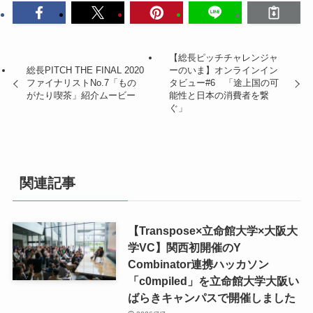
【総長ピッチチャレンジャ
総長PITCH THE FINAL 2020
ーのいま】オンラインイン
ファイナリストNo.7「もの
タビュー#6 「途上国の可
がたり喫茶」紹介ムービー
能性と日本の消費者を繋
ぐ」
関連記事
【Transpose×立命館大学×大阪大
学VC】関西初開催のY
Combinator連携ハッカソン
「c0mpiled」を立命館大学大阪い
ばらきキャンパスで開催しました