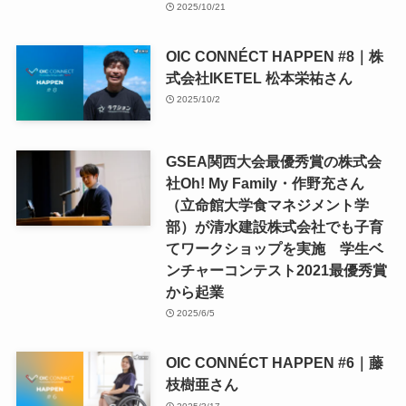
2025/10/21
OIC CONNÉCT HAPPEN #8｜株
式会社IKETEL 松本栄祐さん
2025/10/2
GSEA関西大会最優秀賞の株式会
社Oh! My Family・作野充さん
（立命館大学食マネジメント学
部）が清水建設株式会社でも子育
てワークショップを実施 学生ベ
ンチャーコンテスト2021最優秀賞
から起業
2025/6/5
OIC CONNÉCT HAPPEN #6｜藤
枝樹亜さん