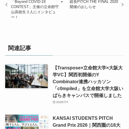
「Beyond COVID-19
総長PITCH THE FINAL 2020
CONTEST」主催の立命館守
開催のおしらせ
山高校生３人にインタビュ
ー！
関連記事
【Transpose×立命館大学×大阪大
学VC】関西初開催のY
Combinator連携ハッカソン
「c0mpiled」を立命館大学大阪い
ばらきキャンパスで開催しました
2026/7/7
KANSAI STUDENTS PITCH
Grand Prix 2026｜関西圏の18大