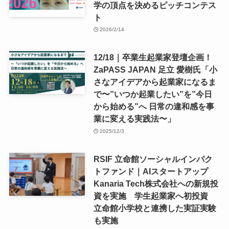
学の頂点を決めるピッチコンテス
ト
2026/2/14
12/18｜卒業生起業家登壇企画！
ZaPASS JAPAN 足立 愛樹氏「小
さなアイデアから起業家になるま
で〜”いつか起業したい”を”今日
から始める”へ 日常の違和感を事
業に変える実践法〜」
2025/12/3
RSIF 立命館ソーシャルインパク
トファンド｜AIスタートアップ
Kanaria Tech株式会社への新規投
資を実施 学生起業家へ初投資
立命館小学校と連携した実証実験
も実施