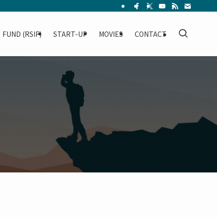
FUND (RSIF)
START-UP
MOVIES
CONTACT