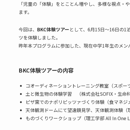
「児童の「体験」をとことん増やし、多様な視点・や
ます。
今回は、
BKC体験ツアー
として、6月15日〜16日
ツを体験しました。
昨年本プログラムに参加した、現在中学1年生のメン
BKC体験ツアーの内容
コオーディネーショントレーニング教室（スポーツ
土と微生物の体験学習 （株式会社SOFIX・生命科
ピザ窯でのナポリピッツァづくり体験（食マネジ
天体観測ドームにて望遠鏡見学、天体観測体験（理
ものづくりワークショップ（理工学部 All In One Lab